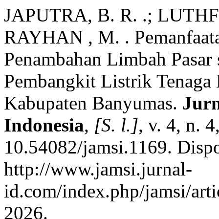
JAPUTRA, B. R. .; LUTHFI
RAYHAN , M. . Pemanfaata
Penambahan Limbah Pasar se
Pembangkit Listrik Tenaga 
Kabupaten Banyumas.
Jur
Indonesia
,
[S. l.]
, v. 4, n.
10.54082/jamsi.1169. Disp
http://www.jamsi.jurnal-
id.com/index.php/jamsi/art
2026.