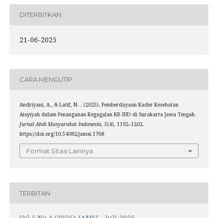
DITERBITKAN
21-06-2025
CARA MENGUTIP
Andriyani, A., & Latif, N. . (2025). Pemberdayaan Kader Kesehatan
Aisyiyah dalam Penanganan Kegagalan KB IUD di Surakarta Jawa Tengah.
Jurnal Abdi Masyarakat Indonesia
,
5
(4), 1192–1202.
https://doi.org/10.54082/jamsi.1768
Format Sitasi Lainnya
TERBITAN
Vol 5 No 4 (2025): JAMSI - Juli 2025