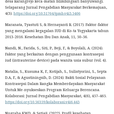
desa karangrejo keca-matan blimbingsari banyuwangi.
Selaparang Jurnal Pengabdian Masyarakat Berkemajuan,
4(3).
https://doi.org/10.31764/jpmb.v4i3.5406
Maranata, Tyastuti S, & Hernayanti R. (2017). Faktor-faktor
yang mengalami kegagalan IUD di Ko-ta Yogyakarta tahun
2013-2016. Kesehatan Ibu Dan Anak, 11, 50–56.
Nandi, N., Farida, S., Siti, P., Beji, F., & Boyolali, A. (2024).
Faktor yang berkaitan dengan penggunaan kontrasepsi
iud (intrauterine device) pada wanita usia subur (vol. 4).
Natalia, S., Kusuma K, F., Kotijah, S., Sulistyorini, S., Septa
D.A, F., & Agustiningsih, D. (2024). Bakti Sosial Pelayanan
Kontrasepsi Dalam Rangka Memberdayakan Masyarakat
Untuk Me-nyukseskan Program Keluarga Berencana.
Kolaborasi: Jurnal Pengabdian Masyarakat, 4(6), 457–465.
https://doi.org/10.56359/kolaborasi.v4i6.443
Nugraha KWD, & Setiaji. (2022). Profil kesehatan