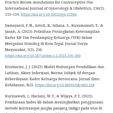
Practice Recom-mendations for Contraceptive Use.
International Journal of Gynecology & Obstetrics, 136(2),
113–119.
https://doi.org/10.1002/ijgo.12064
Damayanti, F. N., Astuti, R., Istiana, S., Kusumawati, E., &
Janah, A. (2023). Pelatihan Peningkatan Keterampilan
Kader KB Tim Pendamping Keluarga (TPK) dalam
Mengatasi Stunting di Kota Tegal. Jurnal Surya
Masyarakat, 5(2), 256.
https://doi.org/10.26714/jsm.5.2.2023.256-260
Kristiarini, J. J. (2022). Model Hubungan Pendidikan dan
Latihan, Akses Informasi, Norma Subjek-tif dengan
Keberdayaan Kader Keluarga Berencana. Jurnal Ilmu
Kebidanan, 8(2).
https://doi.org/10.48092/jik.v8i2.168
Kurniawati, I., Hariani, W. F., & Wijaya, P. E. (2021).
Pembinaan kader kb dalam meningkatkan penggunaan
metode kontrasepsi jangka panjang (mkjp) pada wus di