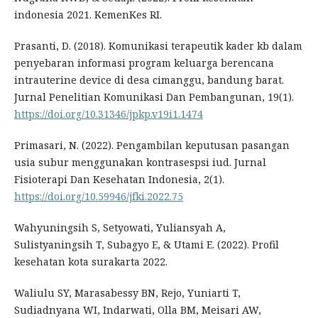
indonesia 2021. KemenKes RI.
Prasanti, D. (2018). Komunikasi terapeutik kader kb dalam
penyebaran informasi program keluarga berencana
intrauterine device di desa cimanggu, bandung barat.
Jurnal Penelitian Komunikasi Dan Pembangunan, 19(1).
https://doi.org/10.31346/jpkp.v19i1.1474
Primasari, N. (2022). Pengambilan keputusan pasangan
usia subur menggunakan kontrasespsi iud. Jurnal
Fisioterapi Dan Kesehatan Indonesia, 2(1).
https://doi.org/10.59946/jfki.2022.75
Wahyuningsih S, Setyowati, Yuliansyah A,
Sulistyaningsih T, Subagyo E, & Utami E. (2022). Profil
kesehatan kota surakarta 2022.
Waliulu SY, Marasabessy BN, Rejo, Yuniarti T,
Sudiadnyana WI, Indarwati, Olla BM, Meisari AW,