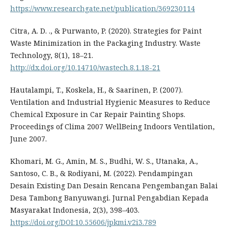
https://www.researchgate.net/publication/369230114
Citra, A. D. ., & Purwanto, P. (2020). Strategies for Paint
Waste Minimization in the Packaging Industry. Waste
Technology, 8(1), 18–21.
http://dx.doi.org/10.14710/wastech.8.1.18-21
Hautalampi, T., Koskela, H., & Saarinen, P. (2007).
Ventilation and Industrial Hygienic Measures to Reduce
Chemical Exposure in Car Repair Painting Shops.
Proceedings of Clima 2007 WellBeing Indoors Ventilation,
June 2007.
Khomari, M. G., Amin, M. S., Budhi, W. S., Utanaka, A.,
Santoso, C. B., & Rodiyani, M. (2022). Pendampingan
Desain Existing Dan Desain Rencana Pengembangan Balai
Desa Tambong Banyuwangi. Jurnal Pengabdian Kepada
Masyarakat Indonesia, 2(3), 398–403.
https://doi.org/DOI:10.55606/jpkmi.v2i3.789