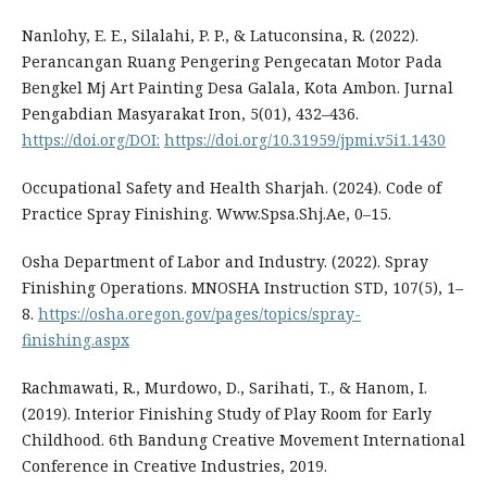
Nanlohy, E. E., Silalahi, P. P., & Latuconsina, R. (2022).
Perancangan Ruang Pengering Pengecatan Motor Pada
Bengkel Mj Art Painting Desa Galala, Kota Ambon. Jurnal
Pengabdian Masyarakat Iron, 5(01), 432–436.
https://doi.org/DOI:
https://doi.org/10.31959/jpmi.v5i1.1430
Occupational Safety and Health Sharjah. (2024). Code of
Practice Spray Finishing. Www.Spsa.Shj.Ae, 0–15.
Osha Department of Labor and Industry. (2022). Spray
Finishing Operations. MNOSHA Instruction STD, 107(5), 1–
8.
https://osha.oregon.gov/pages/topics/spray-
finishing.aspx
Rachmawati, R., Murdowo, D., Sarihati, T., & Hanom, I.
(2019). Interior Finishing Study of Play Room for Early
Childhood. 6th Bandung Creative Movement International
Conference in Creative Industries, 2019.