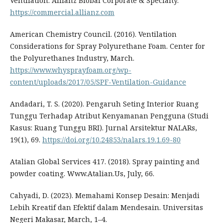
Ventilation. Allianz Blobal Corporate & Specialty.
https://commercial.allianz.com
American Chemistry Council. (2016). Ventilation
Considerations for Spray Polyurethane Foam. Center for
the Polyurethanes Industry, March.
https://www.whysprayfoam.org/wp-
content/uploads/2017/05/SPF-Ventilation-Guidance
Andadari, T. S. (2020). Pengaruh Seting Interior Ruang
Tunggu Terhadap Atribut Kenyamanan Pengguna (Studi
Kasus: Ruang Tunggu BRI). Jurnal Arsitektur NALARs,
19(1), 69.
https://doi.org/10.24853/nalars.19.1.69-80
Atalian Global Services 417. (2018). Spray painting and
powder coating. Www.Atalian.Us, July, 66.
Cahyadi, D. (2023). Memahami Konsep Desain: Menjadi
Lebih Kreatif dan Efektif dalam Mendesain. Universitas
Negeri Makasar, March, 1–4.