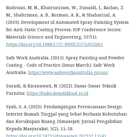
Rudzuan, M. N., Khairunizam, W., Zunaidi, I., Razlan, Z.
M., Shahriman, A. B., Rozman, A. R., & Shaharizal, A.
(2019). Development of Automated Spray-Painting System
for Anti-Static Coating Process. IOP Conference Series:
Materials Science and Engineering, 557(1).
https://doi.org/10.1088/1757-899X/557/1/012001
Safe Work Australia. (2015). Spray Painting and Powder
Coating - Code of Practice (Issue March). Safe Work
Australia.
https://www.safeworkaustralia.gov.au/
Suradi, & Kiranawati, N. (2022). Dasar-Dasar Teknik
Furnitur.
https://buku.kemdikbud.go.id
Syah, S. A. (2023). Pendampingan Perencanaan Design
Interior Rumah Tinggal yang Sehat Berbasis Kebutuhan
dan Kecukupan Ruang. Dimasejati: Jurnal Pengabdian
Kepada Masyarakat, 5(2), 11–18.
https://doi.org/10.24235/dimasejati.202352.15141