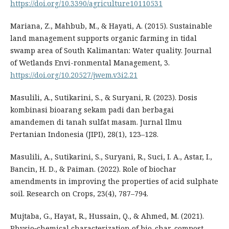
https://doi.org/10.3390/agriculture10110531
Mariana, Z., Mahbub, M., & Hayati, A. (2015). Sustainable
land management supports organic farming in tidal
swamp area of South Kalimantan: Water quality. Journal
of Wetlands Envi-ronmental Management, 3.
https://doi.org/10.20527/jwem.v3i2.21
Masulili, A., Sutikarini, S., & Suryani, R. (2023). Dosis
kombinasi bioarang sekam padi dan berbagai
amandemen di tanah sulfat masam. Jurnal Ilmu
Pertanian Indonesia (JIPI), 28(1), 123–128.
Masulili, A., Sutikarini, S., Suryani, R., Suci, I. A., Astar, I.,
Bancin, H. D., & Paiman. (2022). Role of biochar
amendments in improving the properties of acid sulphate
soil. Research on Crops, 23(4), 787–794.
Mujtaba, G., Hayat, R., Hussain, Q., & Ahmed, M. (2021).
Physio‐chemical characterization of bio-char, compost