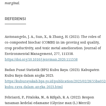
marginal.
REFERENSI
Antonangelo, J. A., Sun, X., & Zhang, H. (2021). The roles of
co-composted biochar (COMBI) in im-proving soil quality,
crop productivity, and toxic metal amelioration. Journal of
Environmental Management, 277, 111358.
https://doi.org/10.1016/j.jenvman.2020.111358
Badan Pusat Statistik (BPS) Kubu Raya. (2023). Kabupaten
Kubu Raya dalam angka 2023.
https://kuburayakab.bps.go.id/publication/2023/02/28/55ba0
kubu-raya-dalam-angka-2023.html
Febrianti, P., Pitaloka, N., & Rifqah, R. A. (2022). Respon
tanaman kedelai edamame (Glycine max (L.) Merril)