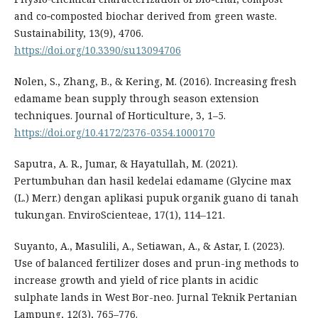
and co‐composted biochar derived from green waste.
Sustainability, 13(9), 4706.
https://doi.org/10.3390/su13094706
Nolen, S., Zhang, B., & Kering, M. (2016). Increasing fresh
edamame bean supply through season extension
techniques. Journal of Horticulture, 3, 1–5.
https://doi.org/10.4172/2376-0354.1000170
Saputra, A. R., Jumar, & Hayatullah, M. (2021).
Pertumbuhan dan hasil kedelai edamame (Glycine max
(L.) Merr.) dengan aplikasi pupuk organik guano di tanah
tukungan. EnviroScienteae, 17(1), 114–121.
Suyanto, A., Masulili, A., Setiawan, A., & Astar, I. (2023).
Use of balanced fertilizer doses and prun-ing methods to
increase growth and yield of rice plants in acidic
sulphate lands in West Bor-neo. Jurnal Teknik Pertanian
Lampung, 12(3), 765–776.