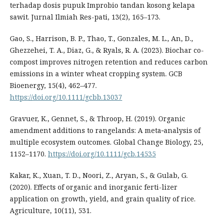
terhadap dosis pupuk Improbio tandan kosong kelapa
sawit. Jurnal Ilmiah Res-pati, 13(2), 165–173.
Gao, S., Harrison, B. P., Thao, T., Gonzales, M. L., An, D.,
Ghezzehei, T. A., Diaz, G., & Ryals, R. A. (2023). Biochar co-
compost improves nitrogen retention and reduces carbon
emissions in a winter wheat cropping system. GCB
Bioenergy, 15(4), 462–477.
https://doi.org/10.1111/gcbb.13037
Gravuer, K., Gennet, S., & Throop, H. (2019). Organic
amendment additions to rangelands: A meta‐analysis of
multiple ecosystem outcomes. Global Change Biology, 25,
1152–1170.
https://doi.org/10.1111/gcb.14535
Kakar, K., Xuan, T. D., Noori, Z., Aryan, S., & Gulab, G.
(2020). Effects of organic and inorganic ferti-lizer
application on growth, yield, and grain quality of rice.
Agriculture, 10(11), 531.